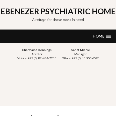
Skip
to
EBENEZER PSYCHIATRIC HOME
content
A refuge for those most in need
HOME
Charmaine Hennings
Sanet Mienie
Director
Manager
Mobile: +27 (0) 82-434-7235
Office: +27 (0) 11 955 6595