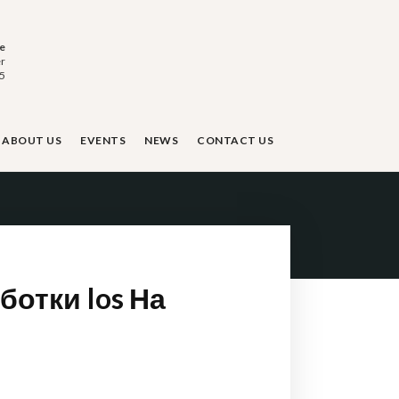
e
r
95
ABOUT US
EVENTS
NEWS
CONTACT US
отки Ios На