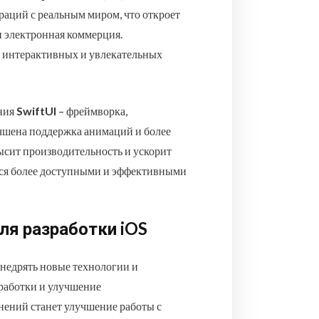
раций с реальным миром, что откроет
 и электронная коммерция.
е интерактивных и увлекательных
ния
SwiftUI
– фреймворка,
чшена поддержка анимаций и более
ысит производительность и ускорит
ься более доступными и эффективными
ля разработки iOS
внедрять новые технологии и
работки и улучшение
ений станет улучшение работы с