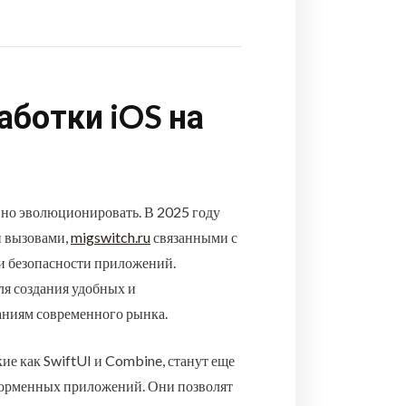
ботки iOS на
вно эволюционировать. В 2025 году
и вызовами,
migswitch.ru
связанными с
и безопасности приложений.
я создания удобных и
аниям современного рынка.
кие как SwiftUI и Combine, станут еще
форменных приложений. Они позволят