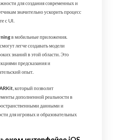
ожности для создания современных и
тчикам значительно ускорить процесс
е с UI.
rning
в мобильные приложения.
могут легче создавать модели
оких знаний в этой области. Это
нкциями предсказания и
ательский опыт.
ARKit
, который позволит
ементы дополненной реальности в
пространственными данными и
сти для игровых и образовательных
ьском интерфейсе iOS