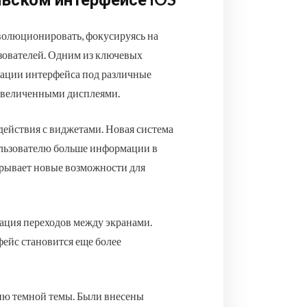
волюционировать, фокусируясь на
зователей. Одним из ключевых
тации интерфейса под различные
 увеличенными дисплеями.
ействия с виджетами. Новая система
пользователю больше информации в
крывает новые возможности для
ация переходов между экранами.
ейс становится еще более
нию темной темы. Были внесены