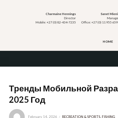
Skip
to
content
Charmaine Hennings
Sanet Mieni
Director
Manage
Mobile: +27 (0) 82-434-7235
Office: +27 (0) 11 955 65
HOME
Тренды Мобильной Разраб
2025 Год
February 14, 2026
RECREATION & SPORTS, FISHING