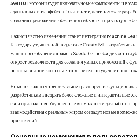
SwiftUI
, который будет включать новые компоненты и возм
адаптивных интерфейсов. Этот инструмент поможет разрабо
создания приложений, обеспечив гибкость и простоту в работ
Важной частью изменений станет интеграция
Machine Lea
Благодаря улучшенной поддержке Create ML, разработчики с
машинного обучения прямо в Xcode, без необходимости глуб
откроет возможности для создания умных приложений с фу
персонализации контента, что значительно улучшит пользов
Не менее важным трендом станет расширение функционала
разработчикам внедрять более сложные и интерактивные эл
свои приложения. Улучшенные возможности для работы с 
взаимодействия с реальным миром создадут новые возможно
приложений.
Основные изменения в пользовател