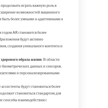
ет продолжать играть важную роль в
асширение возможностей машинного
м быть более умными и адаптивными к
м годом AR становится более
Приложения будут активно
вия, создания уникального контента и
здорового образа жизни
: В области
е биометрических данных и сенсоров.
казателями и персонализированными
е ассистенты будут становиться более
одолжит становиться стандартом для
е способы взаимодействия с