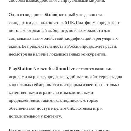
Один из лидеров –
Steam
, который уже давно стал
стандартом для пользователей ПК. Платформа предлагает
не только огромный выбор игр, но и возможности для
социальных взаимодействий, модификаций и регулярных
акций. Ее привлекательность в России продолжает расти,
несмотря на наличие локализованных конкурентов.
PlayStation Network
и
Xbox Live
остаются важными
игроками на рынке, предлагая удобные онлайн-сервисы для
консольных геймеров. Эти платформы известны не только
качественными играми, но и эксклюзивными
предложениями, такими как подписки, которые
обеспечивают доступ к целым библиотекам игр и
дополнительному контенту.
На горизонте появляются и новые сервисы, такие как