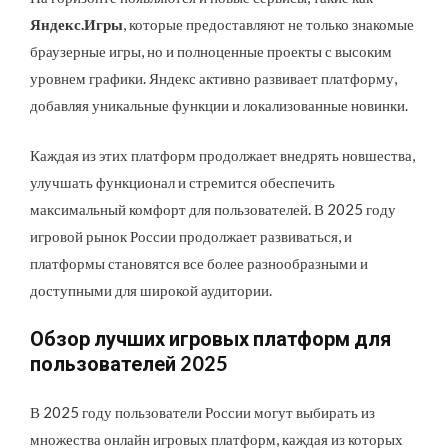
Яндекс.Игры
, которые предоставляют не только знакомые
браузерные игры, но и полноценные проекты с высоким
уровнем графики. Яндекс активно развивает платформу,
добавляя уникальные функции и локализованные новинки.
Каждая из этих платформ продолжает внедрять новшества,
улучшать функционал и стремится обеспечить
максимальный комфорт для пользователей. В 2025 году
игровой рынок России продолжает развиваться, и
платформы становятся все более разнообразными и
доступными для широкой аудитории.
Обзор лучших игровых платформ для
пользователей 2025
В 2025 году пользователи России могут выбирать из
множества онлайн игровых платформ, каждая из которых