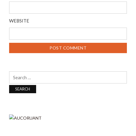
WEBSITE
Search
for:
SPONSORS