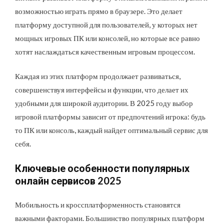
возможностью играть прямо в браузере. Это делает
платформу доступной для пользователей, у которых нет
мощных игровых ПК или консолей, но которые все равно
хотят наслаждаться качественным игровым процессом.
Каждая из этих платформ продолжает развиваться,
совершенствуя интерфейсы и функции, что делает их
удобными для широкой аудитории. В 2025 году выбор
игровой платформы зависит от предпочтений игрока: будь
то ПК или консоль, каждый найдет оптимальный сервис для
себя.
Ключевые особенности популярных
онлайн сервисов 2025
Мобильность и кроссплатформенность становятся
важными факторами. Большинство популярных платформ