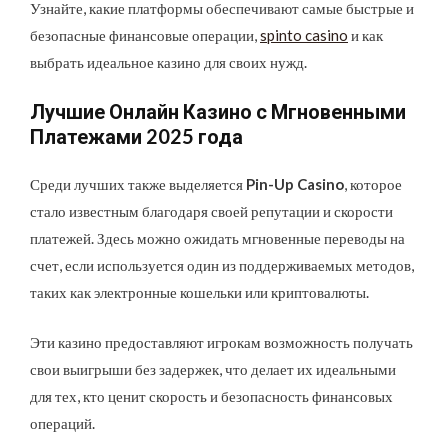
Узнайте, какие платформы обеспечивают самые быстрые и
безопасные финансовые операции,
spinto casino
и как
выбрать идеальное казино для своих нужд.
Лучшие Онлайн Казино с Мгновенными
Платежами 2025 года
Среди лучших также выделяется
Pin-Up Casino
, которое
стало известным благодаря своей репутации и скорости
платежей. Здесь можно ожидать мгновенные переводы на
счет, если используется один из поддерживаемых методов,
таких как электронные кошельки или криптовалюты.
Эти казино предоставляют игрокам возможность получать
свои выигрыши без задержек, что делает их идеальными
для тех, кто ценит скорость и безопасность финансовых
операций.