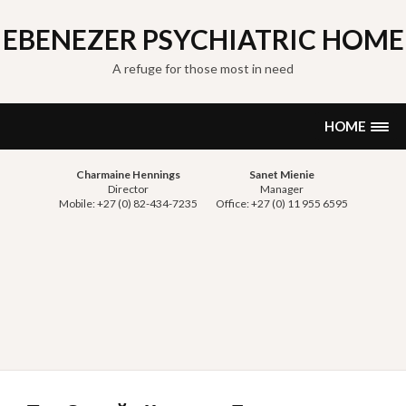
Skip
to
EBENEZER PSYCHIATRIC HOME
content
A refuge for those most in need
HOME
Charmaine Hennings
Sanet Mienie
Director
Manager
Mobile: +27 (0) 82-434-7235
Office: +27 (0) 11 955 6595