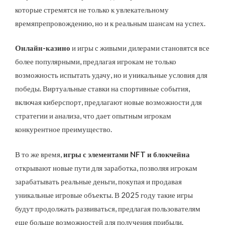
которые стремятся не только к увлекательному
времяпрепровождению, но и к реальным шансам на успех.
Онлайн-казино
и игры с живыми дилерами становятся все
более популярными, предлагая игрокам не только
возможность испытать удачу, но и уникальные условия для
победы. Виртуальные ставки на спортивные события,
включая киберспорт, предлагают новые возможности для
стратегии и анализа, что дает опытным игрокам
конкурентное преимущество.
В то же время,
игры с элементами NFT и блокчейна
открывают новые пути для заработка, позволяя игрокам
зарабатывать реальные деньги, покупая и продавая
уникальные игровые объекты. В 2025 году такие игры
будут продолжать развиваться, предлагая пользователям
еще больше возможностей для получения прибыли.