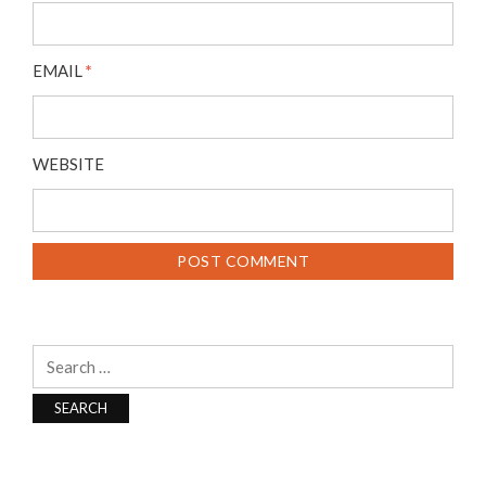
EMAIL
*
WEBSITE
Search
for:
SPONSORS