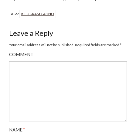
TAGS:
KILOGRAM CASINO
Leave a Reply
Your email address will not be published.
Required fields are marked
*
COMMENT
NAME
*