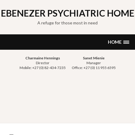
Skip
to
EBENEZER PSYCHIATRIC HOME
content
A refuge for those most in need
HOME
Charmaine Hennings
Sanet Mienie
Director
Manager
Mobile: +27 (0) 82-434-7235
Office: +27 (0) 11 955 6595