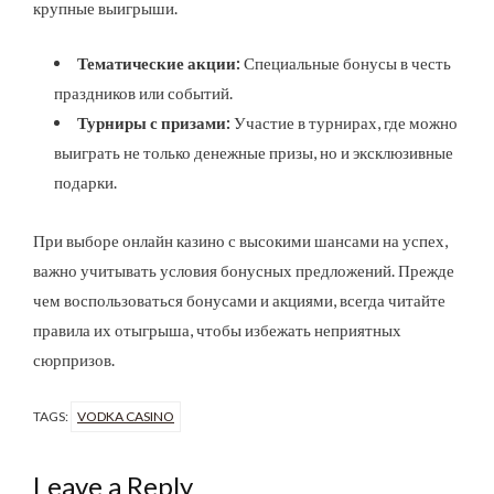
крупные выигрыши.
Тематические акции:
Специальные бонусы в честь
праздников или событий.
Турниры с призами:
Участие в турнирах, где можно
выиграть не только денежные призы, но и эксклюзивные
подарки.
При выборе онлайн казино с высокими шансами на успех,
важно учитывать условия бонусных предложений. Прежде
чем воспользоваться бонусами и акциями, всегда читайте
правила их отыгрыша, чтобы избежать неприятных
сюрпризов.
TAGS:
VODKA CASINO
Leave a Reply