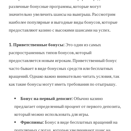
различные бонусные программы, которые могут
значительно увеличить шансы на выигрыш. Рассмотрим
наиболее популярные и выгодные виды бонусов, которые
предоставляют казино с высокими шансами на успех.
1. Приветственные бонусы:
Это один из самых
распространенных типов бонусов, который
предоставляется новым игрокам. Приветственный бонус
часто бывает в виде бонусных средств или бесплатных
вращений. Однако важно внимательно читать условия, так
как такие бонусы могут иметь требования по отыгрышу.
Бонус на первый депозит:
Обычно казино
предлагает определенный процент от первого депозита,
который можно использовать для игры.
Фриспины:
Бонус в виде бесплатных вращений на
популярных слотах, которые увеличивают шанс на