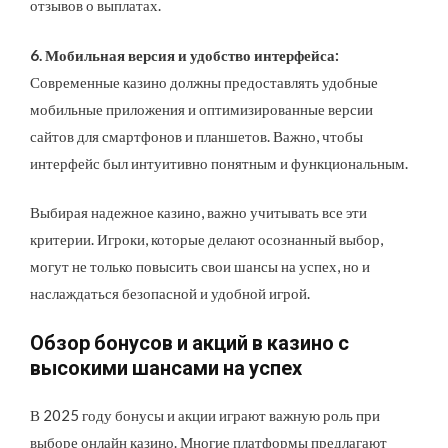
отзывов о выплатах.
6. Мобильная версия и удобство интерфейса:
Современные казино должны предоставлять удобные
мобильные приложения и оптимизированные версии
сайтов для смартфонов и планшетов. Важно, чтобы
интерфейс был интуитивно понятным и функциональным.
Выбирая надежное казино, важно учитывать все эти
критерии. Игроки, которые делают осознанный выбор,
могут не только повысить свои шансы на успех, но и
наслаждаться безопасной и удобной игрой.
Обзор бонусов и акций в казино с
высокими шансами на успех
В 2025 году бонусы и акции играют важную роль при
выборе онлайн казино. Многие платформы предлагают