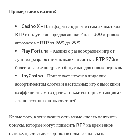
Пример таких казино:
Casino X
– Платформа с одним из самых высоких
RTP в индустрии, предлагающая более 300 игровых
автоматов с RTP от 96% до 99%.
Play Fortuna
– Казино с разнообразием игр от
лучших разработчиков, включая слоты с RTP 97% и
более, а также щедрыми бонусами для новых игроков.
JoyCasino
– Привлекает игроков широким
ассортиментом слотов и настольных игр с высокими
коэффициентами отдачи, а также выгодными акциями
для постоянных пользователей.
Кроме того, в этих казино есть возможность получить
бонусы, которые могут повысить RTP на временной
основе, предоставляя дополнительные шансы на