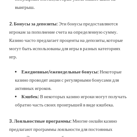
выигрыш.
2. Бонусы за депозиты:
Эти бонусы предоставляются
игрокам за пополнение счета на определенную сумму.
Казино часто предлагает проценты на депозиты, которые
могут быть использованы для игры в разных категориях
игр.
Ежедневные/еженедельные бонусы:
Некоторые
казино проводят акции с регулярными бонусами для
активных игроков.
Кэшбек:
В некоторых казино игроки могут получать
обратно часть своих проигрышей в виде кэшбека.
3. Лояльностные программы:
Многие онлайн казино
предлагают программы лояльности для постоянных