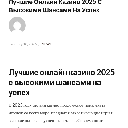
Лучшие Онлайн Казино 2025 С
Высокими Шансами На Успех
February 10, 2026
NEWS
Лучшие онлайн казино 2025
с высокими шансами на
успех
В 2025 году онлайн казино продолжают привлекать
игроков со всего мира, предлагая захватывающие игры и
высокие шансы на успешные ставки. Современные
платформы предоставляют игрокам лучшие условия для