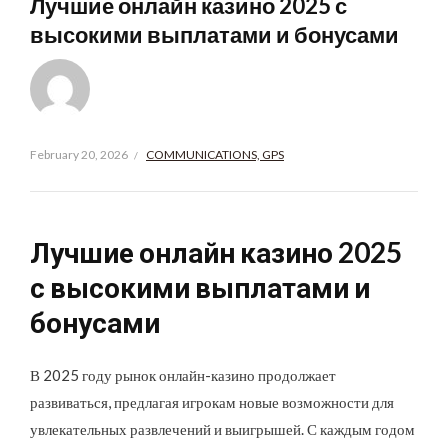
Лучшие онлайн казино 2025 с
высокими выплатами и бонусами
February 20, 2026
COMMUNICATIONS, GPS
Лучшие онлайн казино 2025
с высокими выплатами и
бонусами
В 2025 году рынок онлайн-казино продолжает
развиваться, предлагая игрокам новые возможности для
увлекательных развлечений и выигрышей. С каждым годом