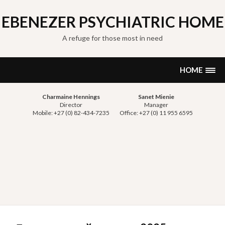
Skip
to
EBENEZER PSYCHIATRIC HOME
content
A refuge for those most in need
HOME
Charmaine Hennings
Sanet Mienie
Director
Manager
Mobile: +27 (0) 82-434-7235
Office: +27 (0) 11 955 6595