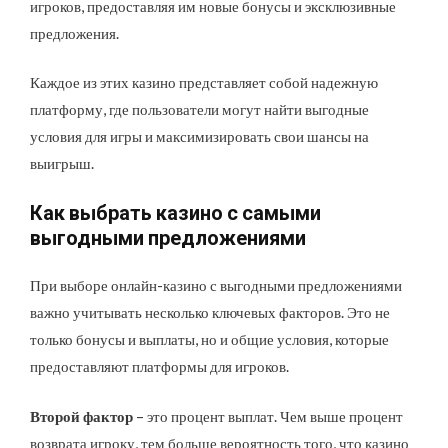
игроков, предоставляя им новые бонусы и эксклюзивные
предложения.
Каждое из этих казино представляет собой надежную
платформу, где пользователи могут найти выгодные
условия для игры и максимизировать свои шансы на
выигрыш.
Как выбрать казино с самыми
выгодными предложениями
При выборе онлайн-казино с выгодными предложениями
важно учитывать несколько ключевых факторов. Это не
только бонусы и выплаты, но и общие условия, которые
предоставляют платформы для игроков.
Второй фактор
– это процент выплат. Чем выше процент
возврата игроку, тем больше вероятность того, что казино