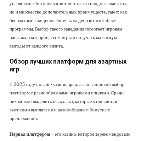
условиями. Они предлагают не только солидные выплаты,
но и множество дополнительных преимуществ, таких как
бесплатные вращения, бонусы на депозит и кэшбек-
программы. Выбор такого заведения помогает игрокам
наслаждаться процессом игры и получать максимум
выгоды от каждого визита.
Обзор лучших платформ для азартных
игр
В 2025 году онлайн-казино предлагают широкий выбор
платформ с разнообразными игровыми опциями. Среди
них можно выделить несколько, которые отличаются
высокими выплатами и разнообразием бонусных
предложений.
Первая платформа
– это казино, которое зарекомендовало