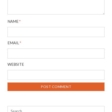
NAME
*
EMAIL
*
WEBSITE
Search