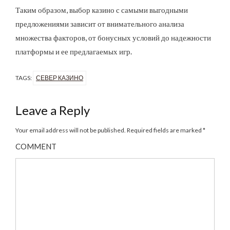
Таким образом, выбор казино с самыми выгодными
предложениями зависит от внимательного анализа
множества факторов, от бонусных условий до надежности
платформы и ее предлагаемых игр.
TAGS:
СЕВЕР КАЗИНО
Leave a Reply
Your email address will not be published.
Required fields are marked
*
COMMENT