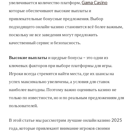
увеличивается количество платформ,
Gama Casino
которые обеспечивают высокие выплаты и
привлекательные бонусные предложения. Выбор
подходящего онлайн-казино становится всё более важным,
поскольку не все заведения могут предложить
качественный сервис и безопасность.
Высокие выплаты
и щедрые бонусы – это одни из
ключевых факторов при выборе платформы для игры.
Игроки всегда стремятся найти места, где их шансы на
успех максимально увеличены, а условия для ставок
наиболее выгодны. Поэтому важно оценивать казино не
только по известности, но и по реальным предложениям для
пользователей.
В этой статье мы рассмотрим лучшие онлайн казино 2025
года, которые привлекают внимание игроков своими