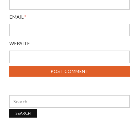
EMAIL
*
WEBSITE
Search
for:
SPONSORS