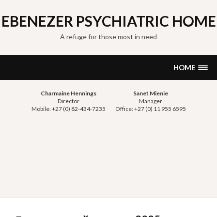
Skip
to
EBENEZER PSYCHIATRIC HOME
content
A refuge for those most in need
HOME
Charmaine Hennings
Sanet Mienie
Director
Manager
Mobile: +27 (0) 82-434-7235
Office: +27 (0) 11 955 6595