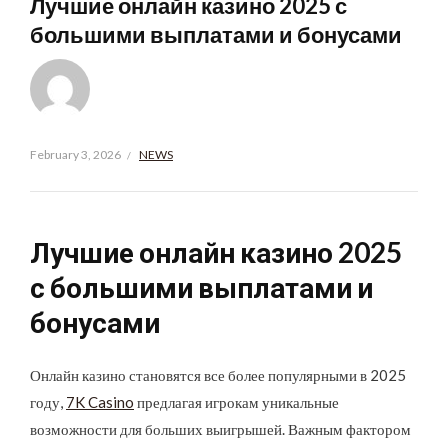
Лучшие онлайн казино 2025 с
большими выплатами и бонусами
February 3, 2026
NEWS
Лучшие онлайн казино 2025
с большими выплатами и
бонусами
Онлайн казино становятся все более популярными в 2025
году,
7K Casino
предлагая игрокам уникальные
возможности для больших выигрышей. Важным фактором