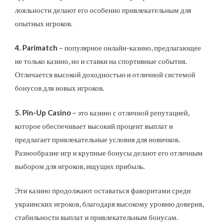
лояльности делают его особенно привлекательным для
опытных игроков.
4. Parimatch
– популярное онлайн-казино, предлагающее
не только казино, но и ставки на спортивные события.
Отличается высокой доходностью и отличной системой
бонусов для новых игроков.
5. Pin-Up Casino
– это казино с отличной репутацией,
которое обеспечивает высокий процент выплат и
предлагает привлекательные условия для новичков.
Разнообразие игр и крупные бонусы делают его отличным
выбором для игроков, ищущих прибыль.
Эти казино продолжают оставаться фаворитами среди
украинских игроков, благодаря высокому уровню доверия,
стабильности выплат и привлекательным бонусам.