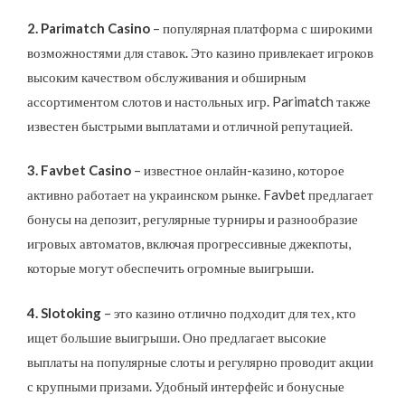
2. Parimatch Casino
– популярная платформа с широкими
возможностями для ставок. Это казино привлекает игроков
высоким качеством обслуживания и обширным
ассортиментом слотов и настольных игр. Parimatch также
известен быстрыми выплатами и отличной репутацией.
3. Favbet Casino
– известное онлайн-казино, которое
активно работает на украинском рынке. Favbet предлагает
бонусы на депозит, регулярные турниры и разнообразие
игровых автоматов, включая прогрессивные джекпоты,
которые могут обеспечить огромные выигрыши.
4. Slotoking
– это казино отлично подходит для тех, кто
ищет большие выигрыши. Оно предлагает высокие
выплаты на популярные слоты и регулярно проводит акции
с крупными призами. Удобный интерфейс и бонусные