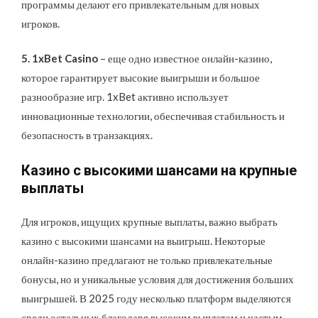
программы делают его привлекательным для новых
игроков.
5. 1xBet Casino
– еще одно известное онлайн-казино,
которое гарантирует высокие выигрыши и большое
разнообразие игр. 1xBet активно использует
инновационные технологии, обеспечивая стабильность и
безопасность в транзакциях.
Казино с высокими шансами на крупные
выплаты
Для игроков, ищущих крупные выплаты, важно выбрать
казино с высокими шансами на выигрыш. Некоторые
онлайн-казино предлагают не только привлекательные
бонусы, но и уникальные условия для достижения больших
выигрышей. В 2025 году несколько платформ выделяются
среди остальных благодаря высоким выплатам и частым