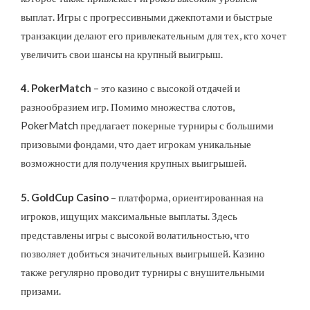
выплат. Игры с прогрессивными джекпотами и быстрые
транзакции делают его привлекательным для тех, кто хочет
увеличить свои шансы на крупный выигрыш.
4. PokerMatch
– это казино с высокой отдачей и
разнообразием игр. Помимо множества слотов,
PokerMatch предлагает покерные турниры с большими
призовыми фондами, что дает игрокам уникальные
возможности для получения крупных выигрышей.
5. GoldCup Casino
– платформа, ориентированная на
игроков, ищущих максимальные выплаты. Здесь
представлены игры с высокой волатильностью, что
позволяет добиться значительных выигрышей. Казино
также регулярно проводит турниры с внушительными
призами.