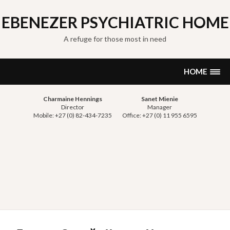
Skip
to
EBENEZER PSYCHIATRIC HOME
content
A refuge for those most in need
HOME
Charmaine Hennings
Sanet Mienie
Director
Manager
Mobile: +27 (0) 82-434-7235
Office: +27 (0) 11 955 6595