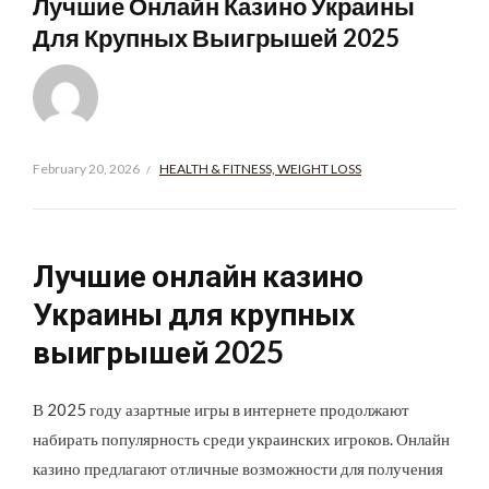
Лучшие Онлайн Казино Украины
Для Крупных Выигрышей 2025
February 20, 2026
HEALTH & FITNESS, WEIGHT LOSS
Лучшие онлайн казино
Украины для крупных
выигрышей 2025
В 2025 году азартные игры в интернете продолжают
набирать популярность среди украинских игроков. Онлайн
казино предлагают отличные возможности для получения