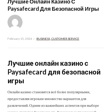
Лучшие Онлайн Казино С
Paysafecard Для Безопасной Игры
February 15, 2026
BUSINESS, CUSTOMER SERVICE
Лучшие онлайн казино с
Paysafecard для безопасной
игры
Онлайн казино становятся всё более популярными,
предоставляя игрокам множество вариантов для
развлечений. Одним из важнейших аспектов при выборе
казино является безопасность финансовых транзакций.