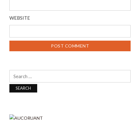
WEBSITE
Search
for:
SPONSORS