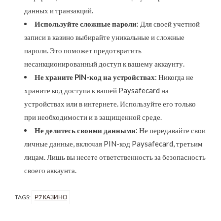
данных и транзакций.
Используйте сложные пароли
: Для своей учетной
записи в казино выбирайте уникальные и сложные
пароли. Это поможет предотвратить
несанкционированный доступ к вашему аккаунту.
Не храните PIN-код на устройствах
: Никогда не
храните код доступа к вашей Paysafecard на
устройствах или в интернете. Используйте его только
при необходимости и в защищенной среде.
Не делитесь своими данными
: Не передавайте свои
личные данные, включая PIN-код Paysafecard, третьим
лицам. Лишь вы несете ответственность за безопасность
своего аккаунта.
TAGS:
Р7 КАЗИНО