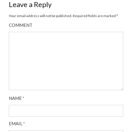
Leave a Reply
Your email address will not be published.
Required fields are marked
*
COMMENT
NAME
*
EMAIL
*