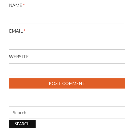
NAME
*
EMAIL
*
WEBSITE
Search
for: