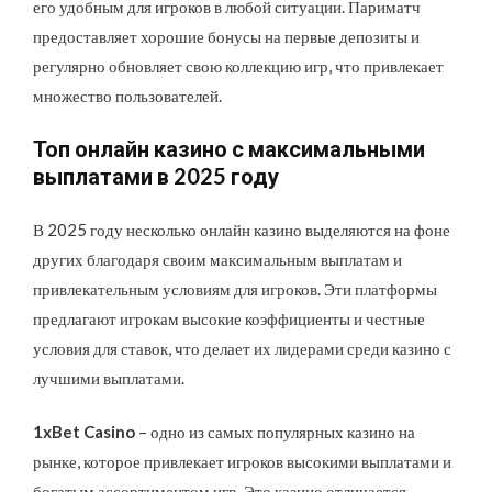
его удобным для игроков в любой ситуации. Париматч
предоставляет хорошие бонусы на первые депозиты и
регулярно обновляет свою коллекцию игр, что привлекает
множество пользователей.
Топ онлайн казино с максимальными
выплатами в 2025 году
В 2025 году несколько онлайн казино выделяются на фоне
других благодаря своим максимальным выплатам и
привлекательным условиям для игроков. Эти платформы
предлагают игрокам высокие коэффициенты и честные
условия для ставок, что делает их лидерами среди казино с
лучшими выплатами.
1xBet Casino
– одно из самых популярных казино на
рынке, которое привлекает игроков высокими выплатами и
богатым ассортиментом игр. Это казино отличается