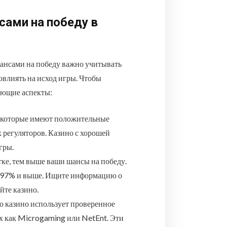
сами на победу в
шансами на победу важно учитывать
овлиять на исход игры. Чтобы
ующие аспекты:
, которые имеют положительные
 регуляторов. Казино с хорошей
гры.
ке, тем выше ваши шансы на победу.
 97% и выше. Ищите информацию о
йте казино.
то казино использует проверенное
х как Microgaming или NetEnt. Эти