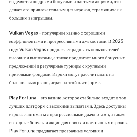
выделяется щедрыми бонусами и частыми акциями, что
делает его привлекательным для игроков, стремящихся к
большим выигрышам.
Vulkan Vegas
– популярное казино с хорошими
коэффициентами и прогрессивными джекпотами. В 2025
году Vulkan Vegas продолжает радовать пользователей
высокими выплатами, а также предлагает много бонусных
предложений и регулярные турниры с крупными
призовыми фондами. Игроки могут рассчитывать на
большие выигрыши, играя на этой платформе.
Play Fortuna
– это казино, которое стабильно входит в топ
лучших платформ с высокими выплатами. Здесь доступны
игровые автоматы с прогрессивными джекпотами, а также
выгодные бонусы и акции для новых и постоянных игроков.
Play Fortuna предлагает прозрачные условия и