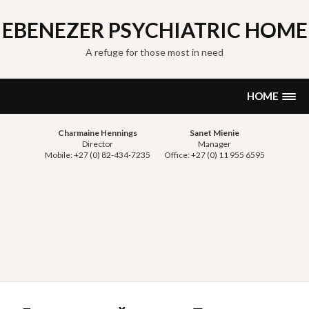
Skip
to
EBENEZER PSYCHIATRIC HOME
content
A refuge for those most in need
HOME
Charmaine Hennings
Sanet Mienie
Director
Manager
Mobile: +27 (0) 82-434-7235
Office: +27 (0) 11 955 6595