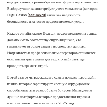
еще доступнее, а разнообразие платформ и игр впечатляет.
Выбор лучших казино требует учета множества факторов,
Fugu Casino (
sait-lab.ru
) таких как надежность,
безопасность и качество предоставляемых услуг.
Каждое онлайн казино Польши, представленное на рынке,
должно иметь соответствующую лицензию, что
гарантирует игрокам защиту их средств и данных.
Надежность
и профессионализм операторов становятся
основными критериями для тех, кто выбирает, где
проводить время за игрой.
В этой статье мы расскажем о самых популярных онлайн
казино, которые гарантируют честную игру, удобные
способы оплаты и разнообразие бонусов. Мы выделим
лучшие платформы, которые предоставляют игрокам
максимальные шансы на успех в 2025 году.