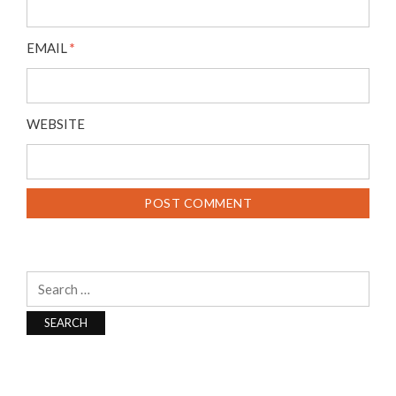
EMAIL
*
WEBSITE
Search
for:
SPONSORS