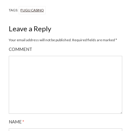
TAGS:
FUGU CASINO
Leave a Reply
Your email address will not be published.
Required fields are marked
*
COMMENT
NAME
*