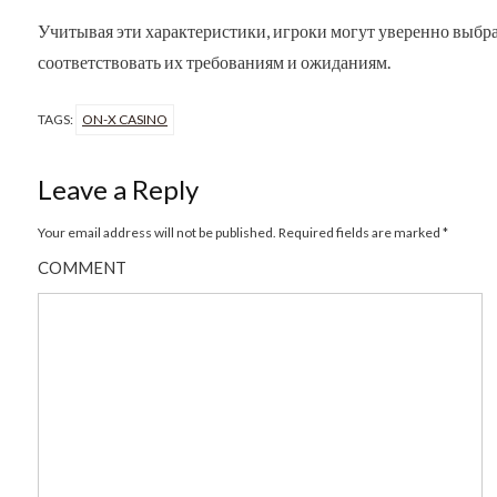
Учитывая эти характеристики, игроки могут уверенно выбрат
соответствовать их требованиям и ожиданиям.
TAGS:
ON-X CASINO
Leave a Reply
Your email address will not be published.
Required fields are marked
*
COMMENT