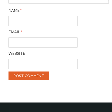
NAME
*
EMAIL
*
WEBSITE