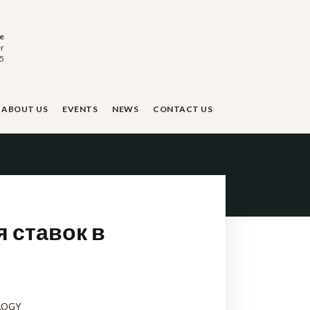
e
r
95
ABOUT US
EVENTS
NEWS
CONTACT US
 ставок в
LOGY