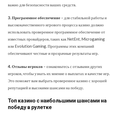
важно для безопасности ваших средств.
3. Программное обеспечение
– для стабильной работы и
высококачественного игрового процесса казино должно
использовать проверенное программное обеспечение от
известных провайдеров, таких как NetEnt, Microgaming
или Evolution Gaming. Программы этих компаний
обеспечивают честные и прозрачные результаты игр.
4. Отзывы игроков
– ознакомьтесь с отзывами других
игроков, чтобы узнать их мнение о выплатах и качестве игр.
Это поможет вам выбрать проверенное казино с хорошей
репутацией и высокими шансами на победу.
Топ казино с наибольшими шансами на
победу в рулетке