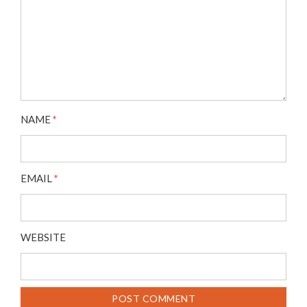
NAME
*
EMAIL
*
WEBSITE