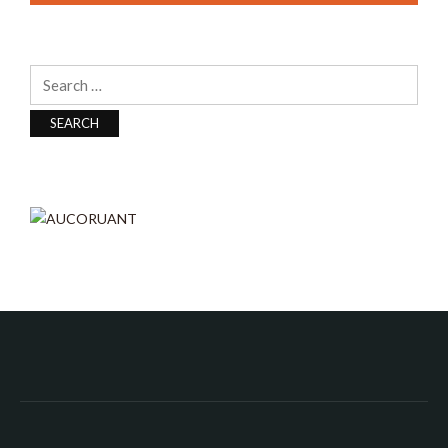
Search
for:
SPONSORS