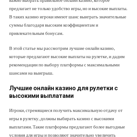
предлагает не только удобство игры, но и высокие выплаты.
В таких казино игроки имеют шанс выиграть значительные
суммы благодаря высоким коэффициентам и
привлекательным бонусам.
В этой статье мы рассмотрим лучшие онлайн казино,
которые предлагают высокие выплаты на рулетке, и дадим
рекомендации по выбору платформы с максимальными
шансами на выигрыш.
Лучшие онлайн казино для рулетки с
высокими выплатами
Игроки, стремящиеся получить максимальную отдачу от
игры в рулетку, должны выбирать казино с высокими
выплатами. Такие платформы предлагают более выгодные
условия для игры и позволяют значительно увеличить