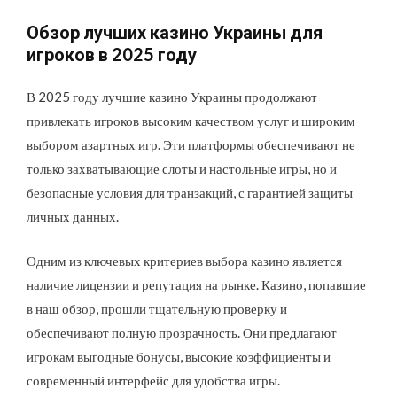
Обзор лучших казино Украины для
игроков в 2025 году
В 2025 году лучшие казино Украины продолжают
привлекать игроков высоким качеством услуг и широким
выбором азартных игр. Эти платформы обеспечивают не
только захватывающие слоты и настольные игры, но и
безопасные условия для транзакций, с гарантией защиты
личных данных.
Одним из ключевых критериев выбора казино является
наличие лицензии и репутация на рынке. Казино, попавшие
в наш обзор, прошли тщательную проверку и
обеспечивают полную прозрачность. Они предлагают
игрокам выгодные бонусы, высокие коэффициенты и
современный интерфейс для удобства игры.