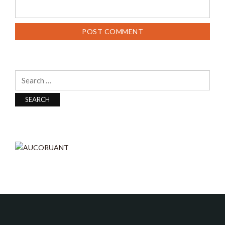
Search
for:
SPONSORS