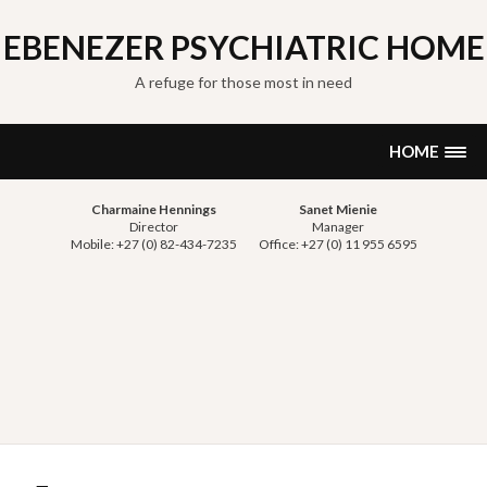
Skip
to
EBENEZER PSYCHIATRIC HOME
content
A refuge for those most in need
HOME
Charmaine Hennings
Sanet Mienie
Director
Manager
Mobile: +27 (0) 82-434-7235
Office: +27 (0) 11 955 6595