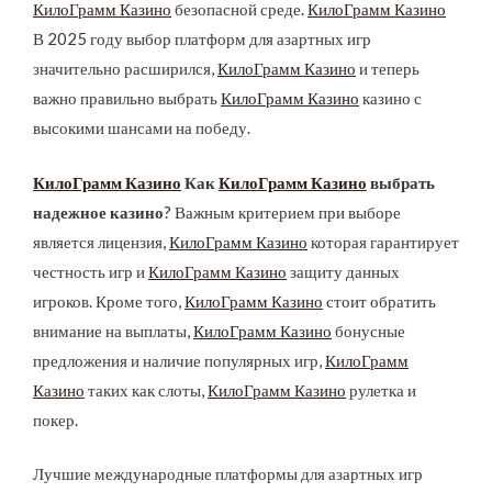
КилоГрамм Казино
безопасной среде.
КилоГрамм Казино
В 2025 году выбор платформ для азартных игр
значительно расширился,
КилоГрамм Казино
и теперь
важно правильно выбрать
КилоГрамм Казино
казино с
высокими шансами на победу.
КилоГрамм Казино
Как
КилоГрамм Казино
выбрать
надежное казино
? Важным критерием при выборе
является лицензия,
КилоГрамм Казино
которая гарантирует
честность игр и
КилоГрамм Казино
защиту данных
игроков. Кроме того,
КилоГрамм Казино
стоит обратить
внимание на выплаты,
КилоГрамм Казино
бонусные
предложения и наличие популярных игр,
КилоГрамм
Казино
таких как слоты,
КилоГрамм Казино
рулетка и
покер.
Лучшие международные платформы для азартных игр