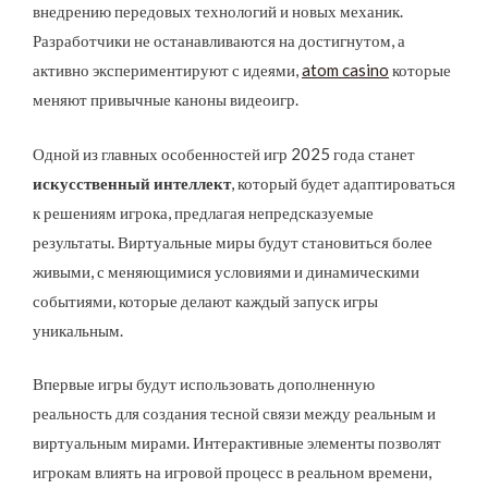
внедрению передовых технологий и новых механик.
Разработчики не останавливаются на достигнутом, а
активно экспериментируют с идеями,
atom casino
которые
меняют привычные каноны видеоигр.
Одной из главных особенностей игр 2025 года станет
искусственный интеллект
, который будет адаптироваться
к решениям игрока, предлагая непредсказуемые
результаты. Виртуальные миры будут становиться более
живыми, с меняющимися условиями и динамическими
событиями, которые делают каждый запуск игры
уникальным.
Впервые игры будут использовать дополненную
реальность для создания тесной связи между реальным и
виртуальным мирами. Интерактивные элементы позволят
игрокам влиять на игровой процесс в реальном времени,