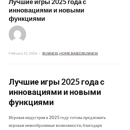
Лучшие игры 2025 года с
инновациями и новыми
функциями
February 15, 2026
BUSINESS, HOME BASED BUSINESS
Лучшие игры 2025 года с
инновациями и новыми
функциями
Игровая индустрия в 2025 году готова предложить
игрокам невообразимые возможности, благодаря