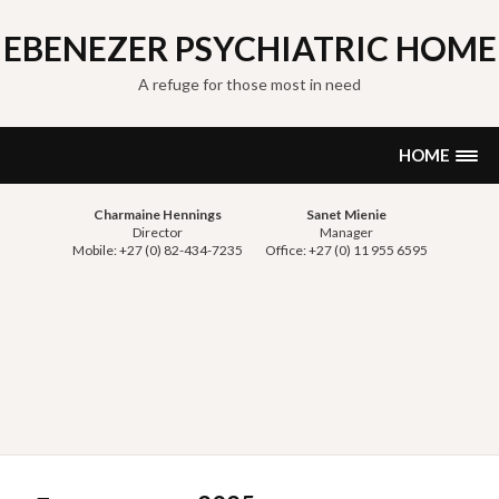
Skip
to
EBENEZER PSYCHIATRIC HOME
content
A refuge for those most in need
HOME
Charmaine Hennings
Sanet Mienie
Director
Manager
Mobile: +27 (0) 82-434-7235
Office: +27 (0) 11 955 6595