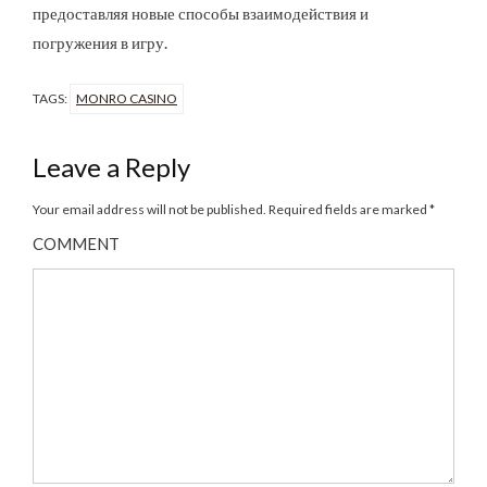
предоставляя новые способы взаимодействия и
погружения в игру.
TAGS:
MONRO CASINO
Leave a Reply
Your email address will not be published.
Required fields are marked
*
COMMENT