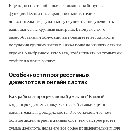
Еще один совет – обращать внимание на бонусные
функции. Бесплатные вращения, множители и
дополнительные раунды могут существенно увеличить
ваши шансы на крупный выигрыш. Выбирая слот с
разнообразными бонусами, вы повышаете вероятность
получения крупных выплат. Также полезно изучить отзывы
игроков о выбранном автомате, чтобы понять, насколько он
стабилен в плане выплат.
Особенности прогрессивных
джекпотов в онлайн слотах
Как работает прогрессивный джекпот?
Каждый раз,
когда игрок делает ставку, часть этой ставки идет в
накопительный фонд джекпота. Это означает, что чем
больше людей играет в данный слот, тем быстрее растет
сумма джекпота, делая его все более привлекательным для