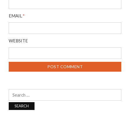
EMAIL
*
WEBSITE
Search
for:
SPONSORS