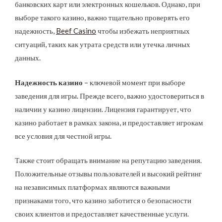
банковских карт или электронных кошельков. Однако, при
выборе такого казино, важно тщательно проверять его
надежность,
Beef Casino
чтобы избежать неприятных
ситуаций, таких как утрата средств или утечка личных
данных.
Надежность казино
– ключевой момент при выборе
заведения для игры. Прежде всего, важно удостовериться в
наличии у казино лицензии. Лицензия гарантирует, что
казино работает в рамках закона, и предоставляет игрокам
все условия для честной игры.
Также стоит обращать внимание на репутацию заведения.
Положительные отзывы пользователей и высокий рейтинг
на независимых платформах являются важными
признаками того, что казино заботится о безопасности
своих клиентов и предоставляет качественные услуги.